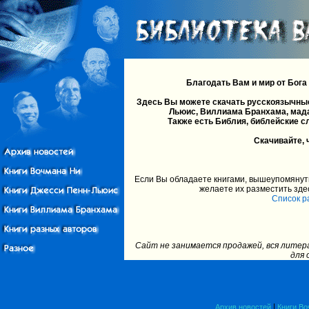
Благодать Вам и мир от Бога
Здесь Вы можете скачать русскоязычные
Льюис, Виллиама Бранхама, мада
Также есть Библия, библейские с
Скачивайте, 
Если Вы обладаете книгами, вышеупомянуты
желаете их разместить зде
Список р
Сайт не занимается продажей, вся литер
для 
|
Архив новостей
Книги Во