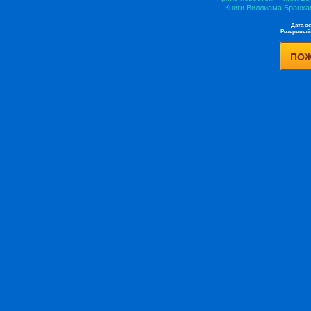
Книги Виллиама Бранх
Дата ос
Резервный 